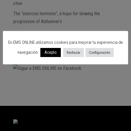
ctive
The “exercise hormone”, a hope for slowing the
progression of Alzheimer’s
Subscribe
En EMS ONLINE utilizamos cookies para mejorar tu experiencia de
SIGUENOS EN…
navegación.
Acepto
Rechazar
Configuración