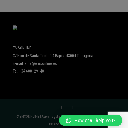
EMSONLINE
C/ Nou de Santa Tecla, 14 Bajos. 43004 Tarragona
E-mail:
ems@emsonline.es
Tel. +34 608129148
© EMSONNLINE |
Aviso legal y política de protección de datos
|
How can I help you?
Diseño Web:
Avalyon