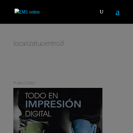
localizatucentro3
PUBLICIDAD