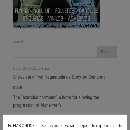
Search
NOTICIAS RECIENTES
Entrevista a Fran Negueruela de Bodytec Cantabria
ctive
The “exercise hormone”, a hope for slowing the
progression of Alzheimer’s
Subscribe
En EMS ONLINE utilizamos cookies para mejorar tu experiencia de