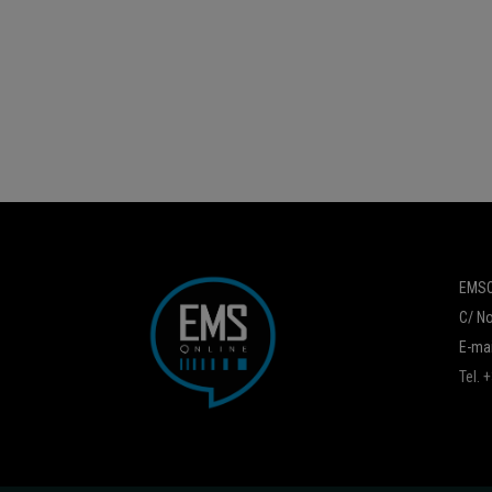
EMSO
C/ No
E-mai
Tel.