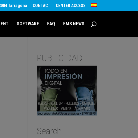
43004 Tarragona
CONTACT
CENTER ACCESS
MENT
SOFTWARE
FAQ
EMS NEWS
PUBLICIDAD
Search