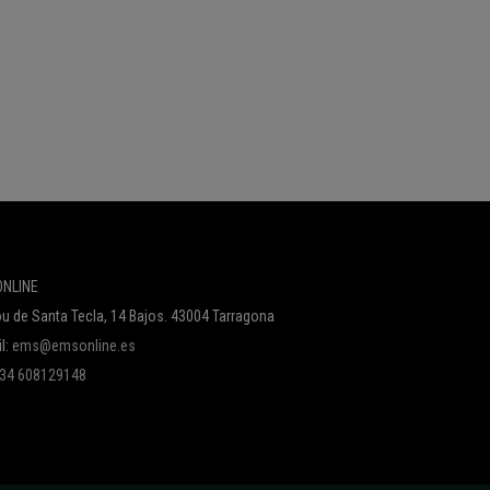
NLINE
u de Santa Tecla, 14 Bajos. 43004 Tarragona
l:
ems@emsonline.es
 +34 608129148