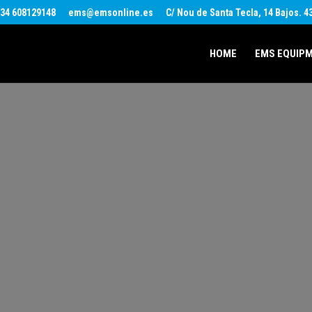
34 608129148
ems@emsonline.es
C/ Nou de Santa Tecla, 14 Bajos. 
HOME
EMS EQUIP