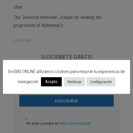
ctive
The “exercise hormone”, a hope for slowing the
progression of Alzheimer’s
Subscribe
SUSCRÍBETE GRATIS
En EMS ONLINE utilizamos cookies para mejorar tu experiencia de
navegación.
Acepto
Rechazar
Configuración
SUSCRIBIR
He leído y acepto la
Politica de privacidad