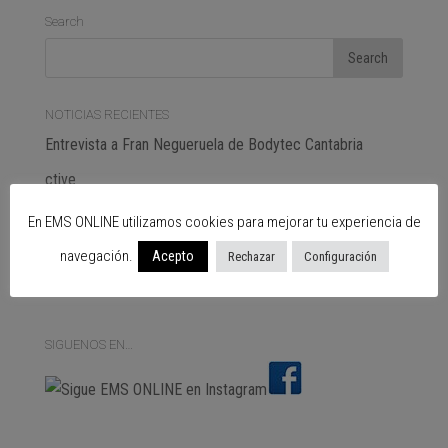
Search
NOTICIAS RECIENTES
Entrevista a Fran Negueruela de Bodytec Cantabria
ctive
The “exercise hormone”, a hope for slowing the
En EMS ONLINE utilizamos cookies para mejorar tu experiencia de
progression of Alzheimer’s
navegación.
Acepto
Rechazar
Configuración
Subscribe
SIGUENOS EN…