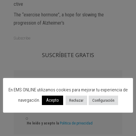
ctive
The “exercise hormone”, a hope for slowing the
progression of Alzheimer’s
Subscribe
SUSCRÍBETE GRATIS
En EMS ONLINE utilizamos cookies para mejorar tu experiencia de
SUSCRIBIR
navegación.
Acepto
Rechazar
Configuración
He leído y acepto la
Politica de privacidad