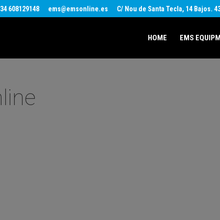
34 608129148
ems@emsonline.es
C/ Nou de Santa Tecla, 14 Bajos. 
HOME
EMS EQUIP
line