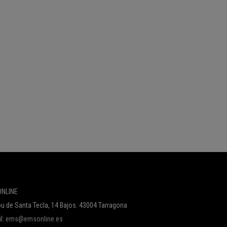
NLINE
u de Santa Tecla, 14 Bajos. 43004 Tarragona
l:
ems@emsonline.es