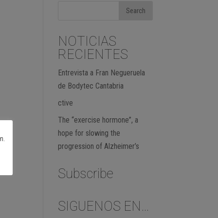
NOTICIAS
RECIENTES
Entrevista a Fran Negueruela
de Bodytec Cantabria
ctive
The “exercise hormone”, a
hope for slowing the
n.
progression of Alzheimer’s
Subscribe
SIGUENOS EN…