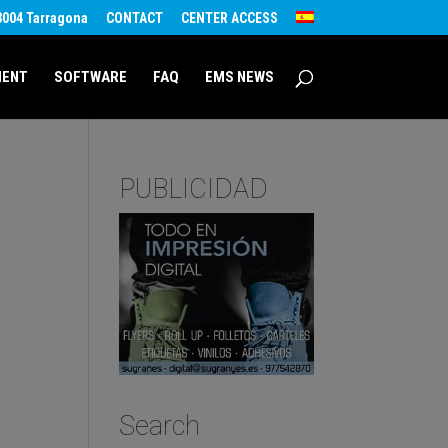
43004 Tarragona
CONTACT
CENTER ACCESS
MENT
SOFTWARE
FAQ
EMS NEWS
PUBLICIDAD
Search