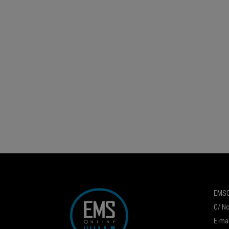
EMSO
C/ No
E-mai