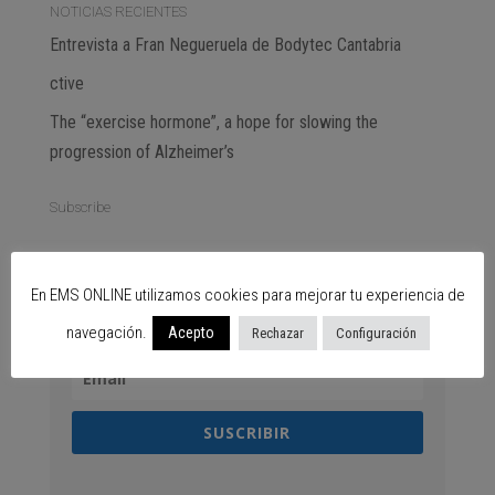
NOTICIAS RECIENTES
Entrevista a Fran Negueruela de Bodytec Cantabria
ctive
The “exercise hormone”, a hope for slowing the
progression of Alzheimer’s
Subscribe
SUSCRÍBETE GRATIS
En EMS ONLINE utilizamos cookies para mejorar tu experiencia de
navegación.
Acepto
Rechazar
Configuración
SUSCRIBIR