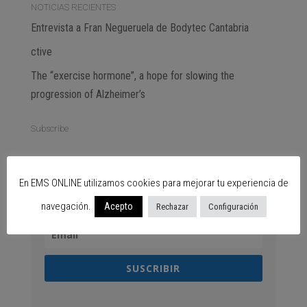
NOTICIAS RECIENTES
Entrevista a Fran Negueruela de Bodytec Cantabria
ctive
The “exercise hormone”, a hope for slowing the
progression of Alzheimer’s
Subscribe
SUSCRÍBETE GRATIS
En EMS ONLINE utilizamos cookies para mejorar tu experiencia de
navegación.
Acepto
Rechazar
Configuración
SUSCRIBIR