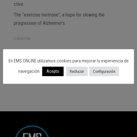
ctive
The “exercise hormone”, a hope for slowing the
progression of Alzheimer’s
Subscribe
SIGUENOS EN…
En EMS ONLINE utilizamos cookies para mejorar tu experiencia de
navegación.
Acepto
Rechazar
Configuración