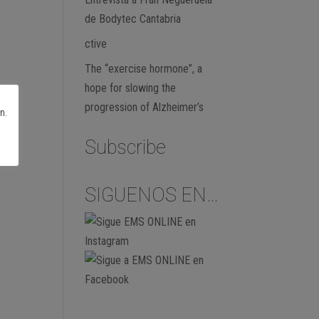
de Bodytec Cantabria
ctive
The “exercise hormone”, a
hope for slowing the
progression of Alzheimer’s
n.
Subscribe
SIGUENOS EN…