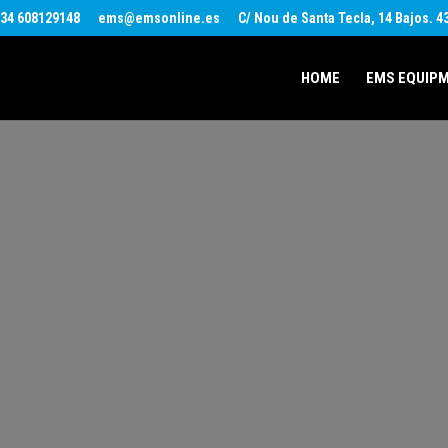
34 608129148
ems@emsonline.es
C/ Nou de Santa Tecla, 14 Bajos. 
HOME
EMS EQUIP