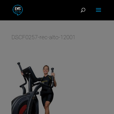
DSCF0257-rec-alto-12001