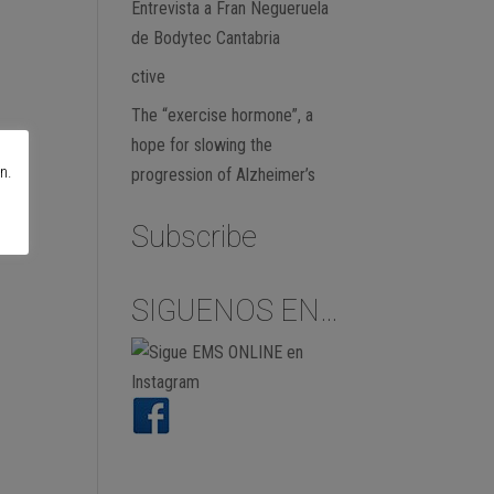
Entrevista a Fran Negueruela
de Bodytec Cantabria
ctive
The “exercise hormone”, a
hope for slowing the
n.
progression of Alzheimer’s
Subscribe
SIGUENOS EN…