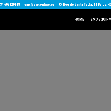
34 608129148
ems@emsonline.es
C/ Nou de Santa Tecla, 14 Bajos. 
HOME
EMS EQUIP