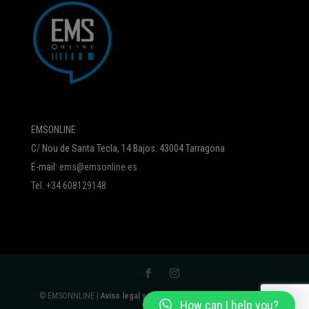
EMSONLINE
C/ Nou de Santa Tecla, 14 Bajos. 43004 Tarragona
E-mail:
ems@emsonline.es
Tel. +34 608129148
© EMSONNLINE |
Aviso legal y política de protección de datos
|
How can I help you?