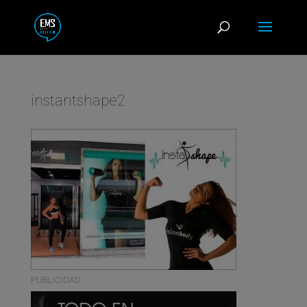
instantshape2
PUBLICIDAD