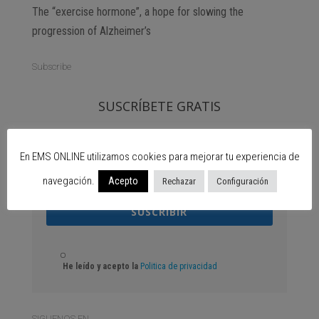
The “exercise hormone”, a hope for slowing the
progression of Alzheimer’s
Subscribe
SUSCRÍBETE GRATIS
En EMS ONLINE utilizamos cookies para mejorar tu experiencia de
navegación.
Acepto
Rechazar
Configuración
SUSCRIBIR
He leído y acepto la
Politica de privacidad
SIGUENOS EN…