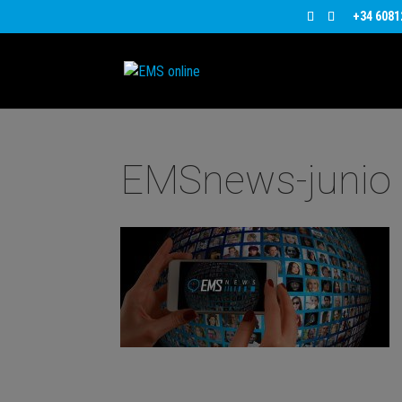
+34 6081
EMSnews-junio