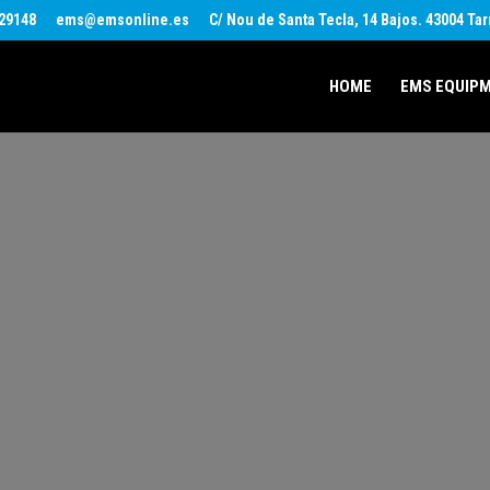
29148
ems@emsonline.es
C/ Nou de Santa Tecla, 14 Bajos. 43004 Ta
HOME
EMS EQUIP