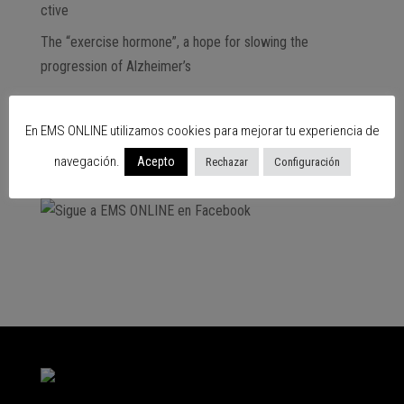
ctive
The “exercise hormone”, a hope for slowing the
progression of Alzheimer’s
Subscribe
En EMS ONLINE utilizamos cookies para mejorar tu experiencia de
SIGUENOS EN…
navegación.
Acepto
Rechazar
Configuración