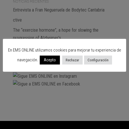
NOTICIAS RECIENTES
Entrevista a Fran Negueruela de Bodytec Cantabria
ctive
The “exercise hormone”, a hope for slowing the
progression of Alzheimer’s
En EMS ONLINE utilizamos cookies para mejorar tu experiencia de
Subscribe
navegación.
Acepto
Rechazar
Configuración
SIGUENOS EN…