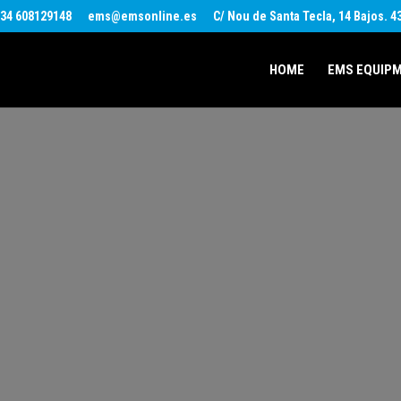
34 608129148
ems@emsonline.es
C/ Nou de Santa Tecla, 14 Bajos. 
HOME
EMS EQUIP