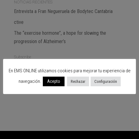
NOTICIAS RECIENTES
Entrevista a Fran Negueruela de Bodytec Cantabria
ctive
The “exercise hormone”, a hope for slowing the
progression of Alzheimer’s
Subscribe
En EMS ONLINE utilizamos cookies para mejorar tu experiencia de
SIGUENOS EN…
navegación.
Acepto
Rechazar
Configuración