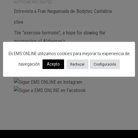
NOTICIAS RECIENTES
Entrevista a Fran Negueruela de Bodytec Cantabria
ctive
The “exercise hormone”, a hope for slowing the
progression of Alzheimer’s
En EMS ONLINE utilizamos cookies para mejorar tu experiencia de
Subscribe
navegación.
Acepto
Rechazar
Configuración
SIGUENOS EN…