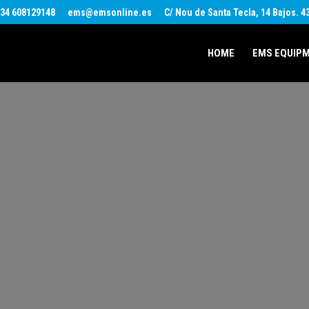
34 608129148
ems@emsonline.es
C/ Nou de Santa Tecla, 14 Bajos. 
HOME
EMS EQUIP