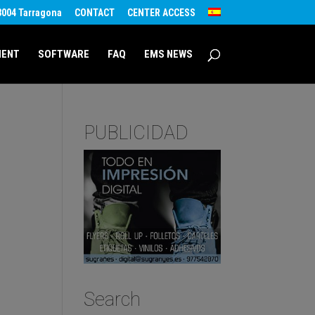
43004 Tarragona
CONTACT
CENTER ACCESS
MENT
SOFTWARE
FAQ
EMS NEWS
PUBLICIDAD
Search