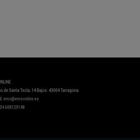
NLINE
u de Santa Tecla, 14 Bajos. 43004 Tarragona
l:
ems@emsonline.es
 +34 608129148