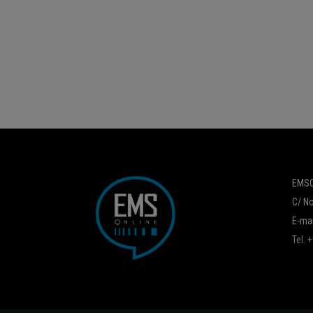
EMSO
C/ No
E-mai
Tel.