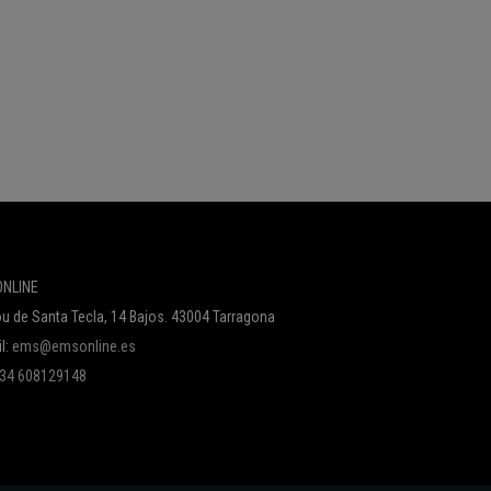
NLINE
u de Santa Tecla, 14 Bajos. 43004 Tarragona
l:
ems@emsonline.es
 +34 608129148