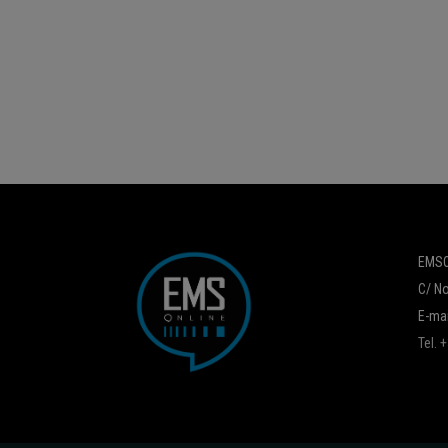
EMSO
C/ No
E-mai
Tel.