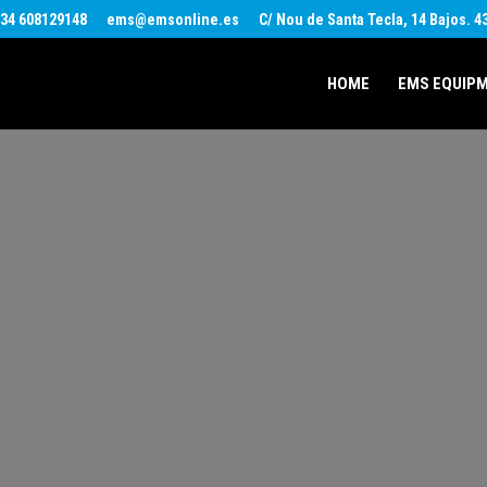
34 608129148
ems@emsonline.es
C/ Nou de Santa Tecla, 14 Bajos. 
HOME
EMS EQUIP