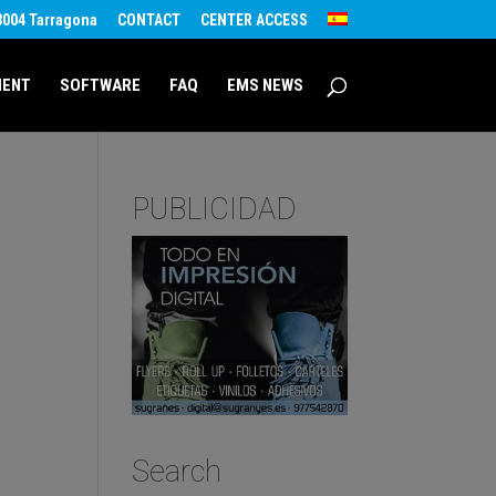
43004 Tarragona
CONTACT
CENTER ACCESS
MENT
SOFTWARE
FAQ
EMS NEWS
PUBLICIDAD
Search