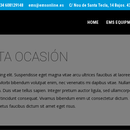
34 608129148
ems@emsonline.es
C/ Nou de Santa Tecla, 14 Bajos. 
HOME
EMS EQUIP
TA OCASIÓN
ng elit. Suspendisse eget magna vitae arcu ultrices faucibus at laor
isi. Morbi bibendum volutpat enim, nec venenatis mi dapibus vitae. Null
bh. Duis vitae tellus sapien. Integer pretium auctor ligula, sed ullamc
 tincidunt consequat. Vivamus bibendum enim ut consectetur dictum. P
etus faucibus dictum sit amet eget risus.