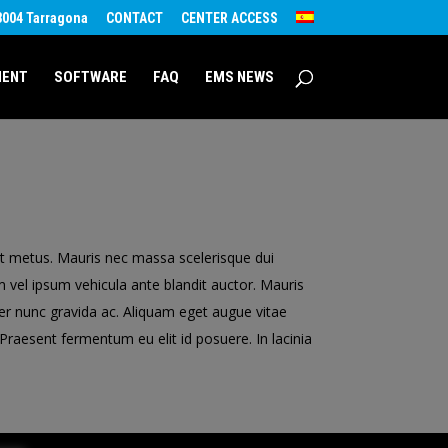
43004 Tarragona
CONTACT
CENTER ACCESS
MENT
SOFTWARE
FAQ
EMS NEWS
eet metus. Mauris nec massa scelerisque dui
am vel ipsum vehicula ante blandit auctor. Mauris
orper nunc gravida ac. Aliquam eget augue vitae
raesent fermentum eu elit id posuere. In lacinia