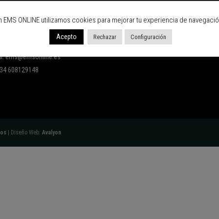
n EMS ONLINE utilizamos cookies para mejorar tu experiencia de navegació
NLINE
Acepto
Rechazar
Configuración
u de Santa Tecla, 14 Bajos. 43004 Tarragona
l:
ems@emsonline.es
 +34 608129148
tos
| Diseño Web:
Avalyon