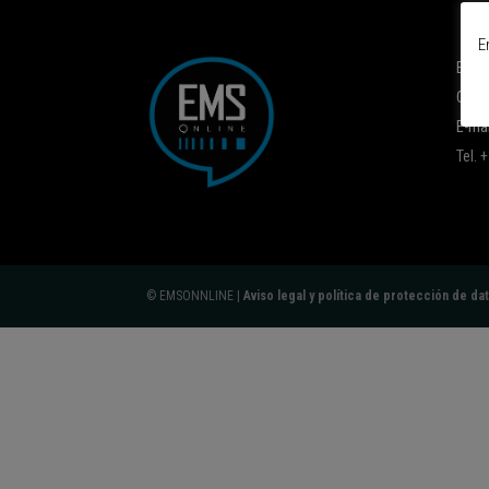
E
EMSO
C/ No
E-mai
Tel.
© EMSONNLINE |
Aviso legal y política de protección de da