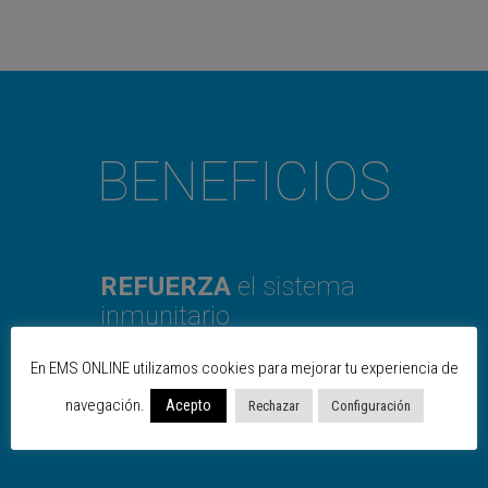
BENEFICIOS
REFUERZA
el sistema
inmunitario
En EMS ONLINE utilizamos cookies para mejorar tu experiencia de
REDUCE
la fatiga provocada
por la falta de oxígeno en los
navegación.
Acepto
Rechazar
Configuración
músculos